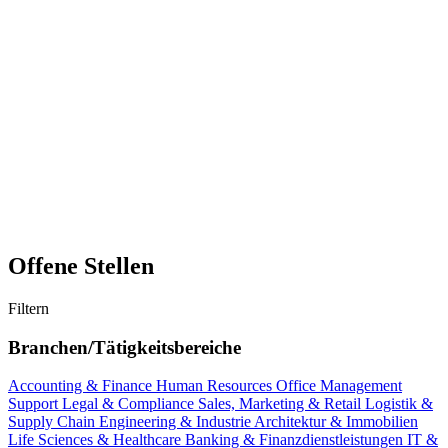
Offene Stellen
Filtern
Branchen/Tätigkeitsbereiche
Accounting & Finance
Human Resources
Office Management
Support
Legal & Compliance
Sales, Marketing & Retail
Logistik &
Supply Chain
Engineering & Industrie
Architektur & Immobilien
Life Sciences & Healthcare
Banking & Finanzdienstleistungen
IT &