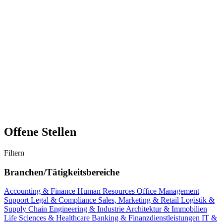
Offene Stellen
Filtern
Branchen/Tätigkeitsbereiche
Accounting & Finance
Human Resources
Office Management
Support
Legal & Compliance
Sales, Marketing & Retail
Logistik &
Supply Chain
Engineering & Industrie
Architektur & Immobilien
Life Sciences & Healthcare
Banking & Finanzdienstleistungen
IT &