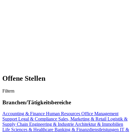
Offene Stellen
Filtern
Branchen/Tätigkeitsbereiche
Accounting & Finance
Human Resources
Office Management
Support
Legal & Compliance
Sales, Marketing & Retail
Logistik &
Supply Chain
Engineering & Industrie
Architektur & Immobilien
Life Sciences & Healthcare
Banking & Finanzdienstleistungen
IT &