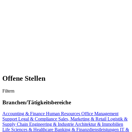
Offene Stellen
Filtern
Branchen/Tätigkeitsbereiche
Accounting & Finance
Human Resources
Office Management
Support
Legal & Compliance
Sales, Marketing & Retail
Logistik &
Supply Chain
Engineering & Industrie
Architektur & Immobilien
Life Sciences & Healthcare
Banking & Finanzdienstleistungen
IT &