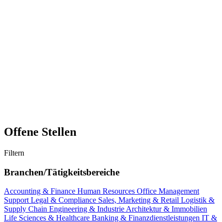
Offene Stellen
Filtern
Branchen/Tätigkeitsbereiche
Accounting & Finance
Human Resources
Office Management
Support
Legal & Compliance
Sales, Marketing & Retail
Logistik &
Supply Chain
Engineering & Industrie
Architektur & Immobilien
Life Sciences & Healthcare
Banking & Finanzdienstleistungen
IT &