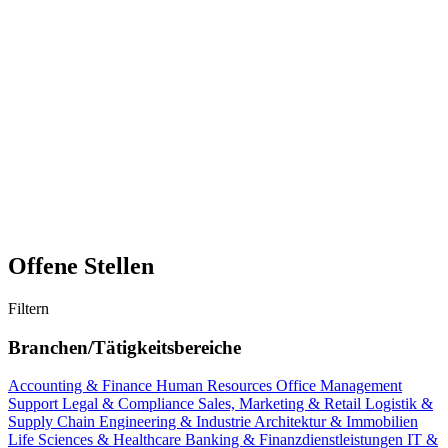
Offene Stellen
Filtern
Branchen/Tätigkeitsbereiche
Accounting & Finance
Human Resources
Office Management
Support
Legal & Compliance
Sales, Marketing & Retail
Logistik &
Supply Chain
Engineering & Industrie
Architektur & Immobilien
Life Sciences & Healthcare
Banking & Finanzdienstleistungen
IT &