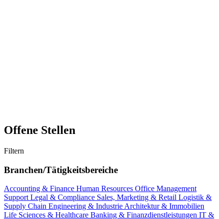
Offene Stellen
Filtern
Branchen/Tätigkeitsbereiche
Accounting & Finance
Human Resources
Office Management
Support
Legal & Compliance
Sales, Marketing & Retail
Logistik &
Supply Chain
Engineering & Industrie
Architektur & Immobilien
Life Sciences & Healthcare
Banking & Finanzdienstleistungen
IT &