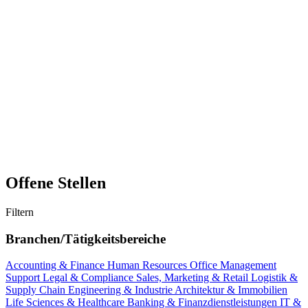
Offene Stellen
Filtern
Branchen/Tätigkeitsbereiche
Accounting & Finance
Human Resources
Office Management
Support
Legal & Compliance
Sales, Marketing & Retail
Logistik &
Supply Chain
Engineering & Industrie
Architektur & Immobilien
Life Sciences & Healthcare
Banking & Finanzdienstleistungen
IT &