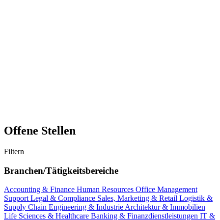
Offene Stellen
Filtern
Branchen/Tätigkeitsbereiche
Accounting & Finance
Human Resources
Office Management
Support
Legal & Compliance
Sales, Marketing & Retail
Logistik &
Supply Chain
Engineering & Industrie
Architektur & Immobilien
Life Sciences & Healthcare
Banking & Finanzdienstleistungen
IT &