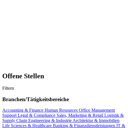
Offene Stellen
Filtern
Branchen/Tätigkeitsbereiche
Accounting & Finance
Human Resources
Office Management
Support
Legal & Compliance
Sales, Marketing & Retail
Logistik &
Supply Chain
Engineering & Industrie
Architektur & Immobilien
Life Sciences & Healthcare
Banking & Finanzdienstleistungen
IT &