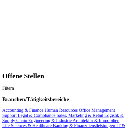
Offene Stellen
Filtern
Branchen/Tätigkeitsbereiche
Accounting & Finance
Human Resources
Office Management
Support
Legal & Compliance
Sales, Marketing & Retail
Logistik &
Supply Chain
Engineering & Industrie
Architektur & Immobilien
Life Sciences & Healthcare
Banking & Finanzdienstleistungen
IT &