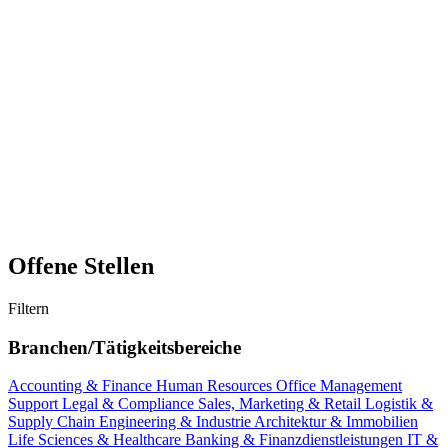
Offene Stellen
Filtern
Branchen/Tätigkeitsbereiche
Accounting & Finance
Human Resources
Office Management
Support
Legal & Compliance
Sales, Marketing & Retail
Logistik &
Supply Chain
Engineering & Industrie
Architektur & Immobilien
Life Sciences & Healthcare
Banking & Finanzdienstleistungen
IT &