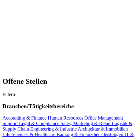
Offene Stellen
Filtern
Branchen/Tätigkeitsbereiche
Accounting & Finance
Human Resources
Office Management
Support
Legal & Compliance
Sales, Marketing & Retail
Logistik &
Supply Chain
Engineering & Industrie
Architektur & Immobilien
Life Sciences & Healthcare
Banking & Finanzdienstleistungen
IT &