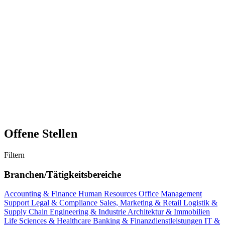
Offene Stellen
Filtern
Branchen/Tätigkeitsbereiche
Accounting & Finance
Human Resources
Office Management
Support
Legal & Compliance
Sales, Marketing & Retail
Logistik &
Supply Chain
Engineering & Industrie
Architektur & Immobilien
Life Sciences & Healthcare
Banking & Finanzdienstleistungen
IT &