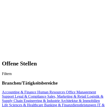
Offene Stellen
Filtern
Branchen/Tätigkeitsbereiche
Accounting & Finance
Human Resources
Office Management
Support
Legal & Compliance
Sales, Marketing & Retail
Logistik &
Supply Chain
Engineering & Industrie
Architektur & Immobilien
Life Sciences & Healthcare
Banking & Finanzdienstleistungen
IT &