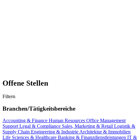
Offene Stellen
Filtern
Branchen/Tätigkeitsbereiche
Accounting & Finance
Human Resources
Office Management
Support
Legal & Compliance
Sales, Marketing & Retail
Logistik &
Supply Chain
Engineering & Industrie
Architektur & Immobilien
Life Sciences & Healthcare
Banking & Finanzdienstleistungen
IT &