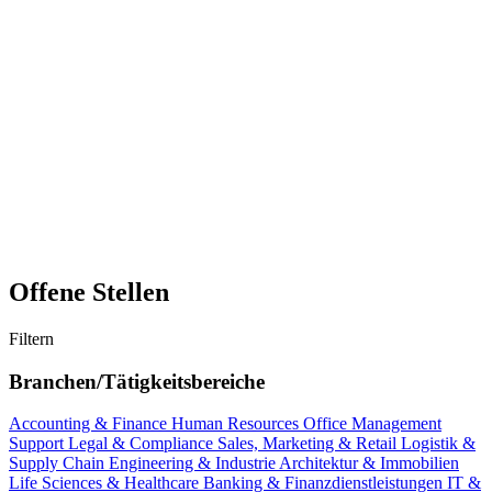
Offene Stellen
Filtern
Branchen/Tätigkeitsbereiche
Accounting & Finance
Human Resources
Office Management
Support
Legal & Compliance
Sales, Marketing & Retail
Logistik &
Supply Chain
Engineering & Industrie
Architektur & Immobilien
Life Sciences & Healthcare
Banking & Finanzdienstleistungen
IT &