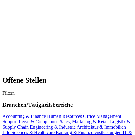
Offene Stellen
Filtern
Branchen/Tätigkeitsbereiche
Accounting & Finance
Human Resources
Office Management
Support
Legal & Compliance
Sales, Marketing & Retail
Logistik &
Supply Chain
Engineering & Industrie
Architektur & Immobilien
Life Sciences & Healthcare
Banking & Finanzdienstleistungen
IT &