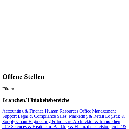
Offene Stellen
Filtern
Branchen/Tätigkeitsbereiche
Accounting & Finance
Human Resources
Office Management
Support
Legal & Compliance
Sales, Marketing & Retail
Logistik &
Supply Chain
Engineering & Industrie
Architektur & Immobilien
Life Sciences & Healthcare
Banking & Finanzdienstleistungen
IT &