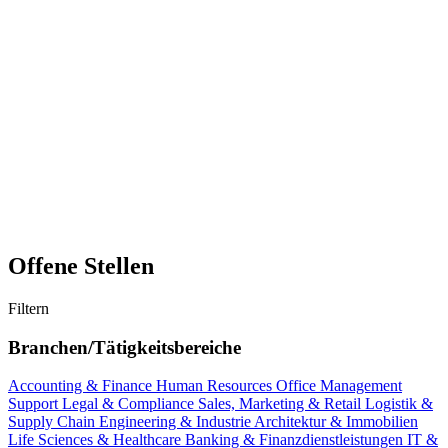
Offene Stellen
Filtern
Branchen/Tätigkeitsbereiche
Accounting & Finance
Human Resources
Office Management
Support
Legal & Compliance
Sales, Marketing & Retail
Logistik &
Supply Chain
Engineering & Industrie
Architektur & Immobilien
Life Sciences & Healthcare
Banking & Finanzdienstleistungen
IT &