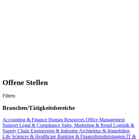
Offene Stellen
Filtern
Branchen/Tätigkeitsbereiche
Accounting & Finance
Human Resources
Office Management
Support
Legal & Compliance
Sales, Marketing & Retail
Logistik &
Supply Chain
Engineering & Industrie
Architektur & Immobilien
Life Sciences & Healthcare
Banking & Finanzdienstleistungen
IT &