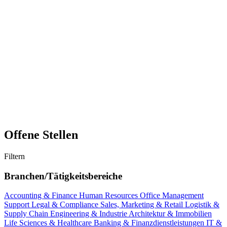
Offene Stellen
Filtern
Branchen/Tätigkeitsbereiche
Accounting & Finance
Human Resources
Office Management
Support
Legal & Compliance
Sales, Marketing & Retail
Logistik &
Supply Chain
Engineering & Industrie
Architektur & Immobilien
Life Sciences & Healthcare
Banking & Finanzdienstleistungen
IT &