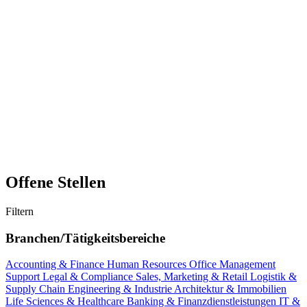
Offene Stellen
Filtern
Branchen/Tätigkeitsbereiche
Accounting & Finance
Human Resources
Office Management
Support
Legal & Compliance
Sales, Marketing & Retail
Logistik &
Supply Chain
Engineering & Industrie
Architektur & Immobilien
Life Sciences & Healthcare
Banking & Finanzdienstleistungen
IT &