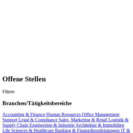
Offene Stellen
Filtern
Branchen/Tätigkeitsbereiche
Accounting & Finance
Human Resources
Office Management
Support
Legal & Compliance
Sales, Marketing & Retail
Logistik &
Supply Chain
Engineering & Industrie
Architektur & Immobilien
Life Sciences & Healthcare
Banking & Finanzdienstleistungen
IT &