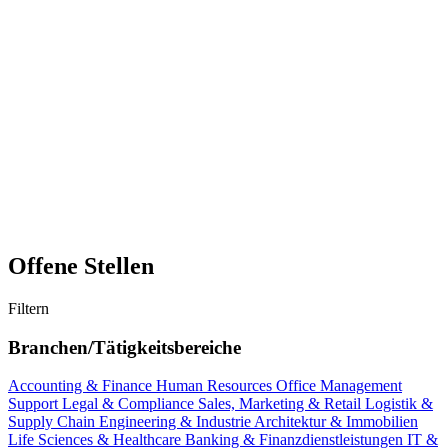
Offene Stellen
Filtern
Branchen/Tätigkeitsbereiche
Accounting & Finance
Human Resources
Office Management
Support
Legal & Compliance
Sales, Marketing & Retail
Logistik &
Supply Chain
Engineering & Industrie
Architektur & Immobilien
Life Sciences & Healthcare
Banking & Finanzdienstleistungen
IT &