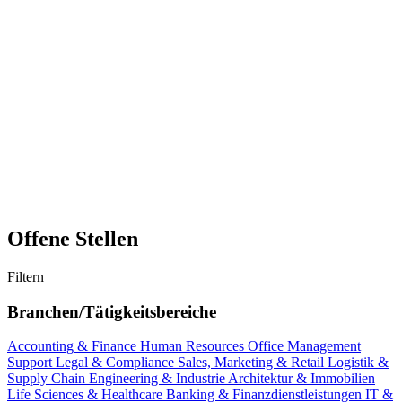
Offene Stellen
Filtern
Branchen/Tätigkeitsbereiche
Accounting & Finance
Human Resources
Office Management
Support
Legal & Compliance
Sales, Marketing & Retail
Logistik &
Supply Chain
Engineering & Industrie
Architektur & Immobilien
Life Sciences & Healthcare
Banking & Finanzdienstleistungen
IT &