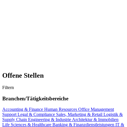
Offene Stellen
Filtern
Branchen/Tätigkeitsbereiche
Accounting & Finance
Human Resources
Office Management
Support
Legal & Compliance
Sales, Marketing & Retail
Logistik &
Supply Chain
Engineering & Industrie
Architektur & Immobilien
Life Sciences & Healthcare
Banking & Finanzdienstleistungen
IT &