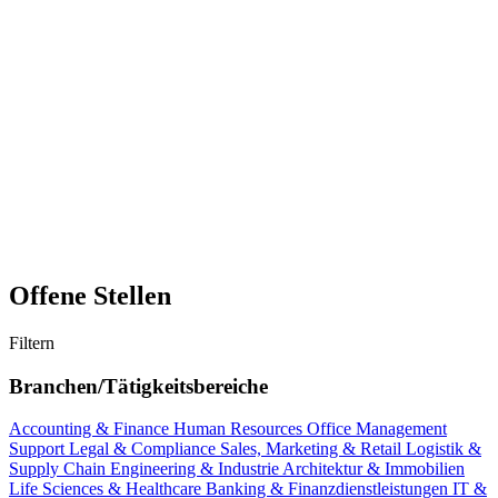
Offene Stellen
Filtern
Branchen/Tätigkeitsbereiche
Accounting & Finance
Human Resources
Office Management
Support
Legal & Compliance
Sales, Marketing & Retail
Logistik &
Supply Chain
Engineering & Industrie
Architektur & Immobilien
Life Sciences & Healthcare
Banking & Finanzdienstleistungen
IT &