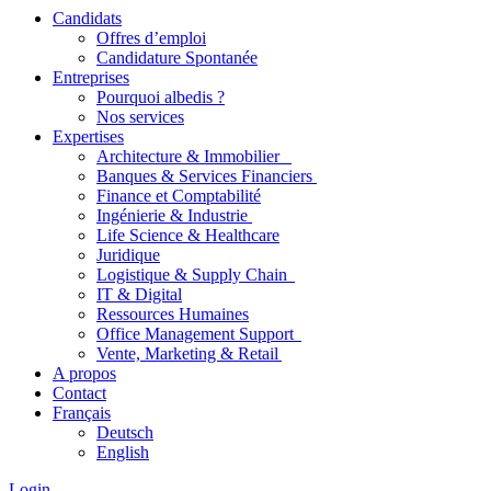
Candidats
Offres d’emploi
Candidature Spontanée
Entreprises
Pourquoi albedis ?
Nos services
Expertises
Architecture & Immobilier
Banques & Services Financiers
Finance et Comptabilité
Ingénierie & Industrie
Life Science & Healthcare
Juridique
Logistique & Supply Chain
IT & Digital
Ressources Humaines
Office Management Support
Vente, Marketing & Retail
A propos
Contact
Français
Deutsch
English
Login