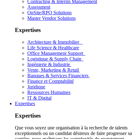
Contracting & Interim Management
Assessment
OnSite/RPO Solutions
Master Vendor Solutions
Expertises
Architecture & Immobilier
Life Science & Healthcare
Office Management Support
Logistique & Supply Chain
Ingénierie & Industrie
Vente, Marketing & Retail
Banques & Services Financiers
Finance et Comptabilité
Juridique
Ressources Humaines
IT & Digital
Expertises
Expertises
Que vous soyez une organisation à la recherche de talents
exceptionnels ou un candidat désireux de faire progresser sa
carrière, nous maîtrisons les complexités du recrutement.