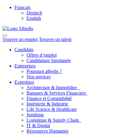
Français
Deutsch
English
Trouver un emploi
Trouver un talent
Candidats
Offres d’emploi
Candidature Spontanée
Entreprises
Pourquoi albedis ?
Nos services
Expertises
Architecture & Immobilier
Banques & Services Financiers
Finance et Comptabilité
Ingénierie & Industrie
Life Science & Healthcare
Juridique
Logistique & Supply Chain
IT & Digital
Ressources Humaines