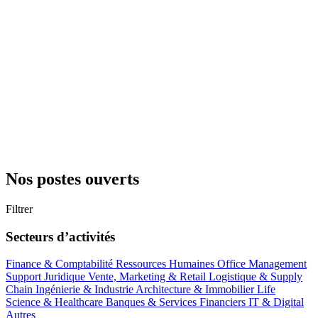
Nos postes ouverts
Filtrer
Secteurs d’activités
Finance & Comptabilité
Ressources Humaines
Office Management
Support
Juridique
Vente, Marketing & Retail
Logistique & Supply
Chain
Ingénierie & Industrie
Architecture & Immobilier
Life
Science & Healthcare
Banques & Services Financiers
IT & Digital
Autres