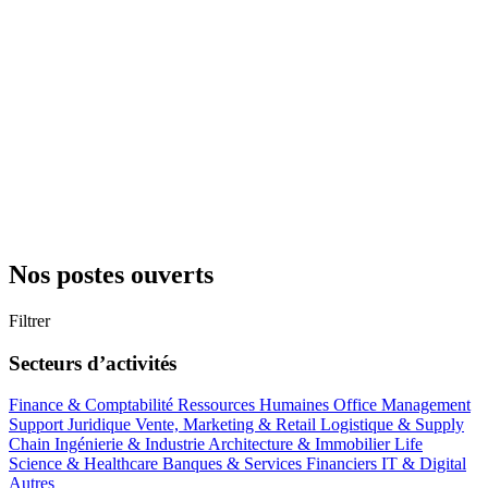
Nos postes ouverts
Filtrer
Secteurs d’activités
Finance & Comptabilité
Ressources Humaines
Office Management
Support
Juridique
Vente, Marketing & Retail
Logistique & Supply
Chain
Ingénierie & Industrie
Architecture & Immobilier
Life
Science & Healthcare
Banques & Services Financiers
IT & Digital
Autres