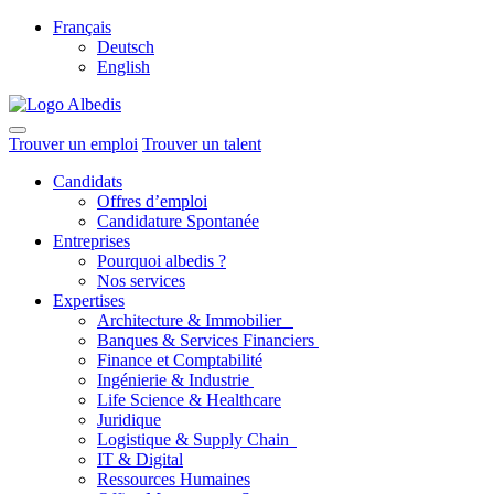
Français
Deutsch
English
Trouver un emploi
Trouver un talent
Candidats
Offres d’emploi
Candidature Spontanée
Entreprises
Pourquoi albedis ?
Nos services
Expertises
Architecture & Immobilier
Banques & Services Financiers
Finance et Comptabilité
Ingénierie & Industrie
Life Science & Healthcare
Juridique
Logistique & Supply Chain
IT & Digital
Ressources Humaines