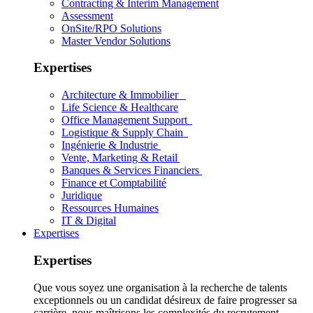
Contracting & Interim Management
Assessment
OnSite/RPO Solutions
Master Vendor Solutions
Expertises
Architecture & Immobilier
Life Science & Healthcare
Office Management Support
Logistique & Supply Chain
Ingénierie & Industrie
Vente, Marketing & Retail
Banques & Services Financiers
Finance et Comptabilité
Juridique
Ressources Humaines
IT & Digital
Expertises
Expertises
Que vous soyez une organisation à la recherche de talents
exceptionnels ou un candidat désireux de faire progresser sa
carrière, nous maîtrisons les complexités du recrutement.