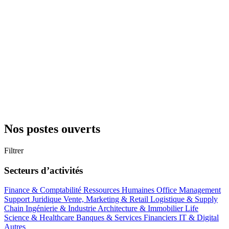
Nos postes ouverts
Filtrer
Secteurs d’activités
Finance & Comptabilité
Ressources Humaines
Office Management
Support
Juridique
Vente, Marketing & Retail
Logistique & Supply
Chain
Ingénierie & Industrie
Architecture & Immobilier
Life
Science & Healthcare
Banques & Services Financiers
IT & Digital
Autres