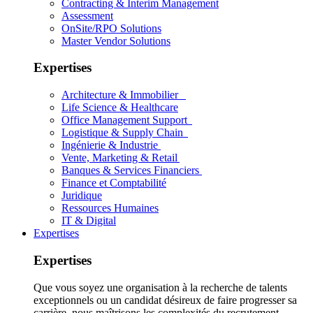
Contracting & Interim Management
Assessment
OnSite/RPO Solutions
Master Vendor Solutions
Expertises
Architecture & Immobilier
Life Science & Healthcare
Office Management Support
Logistique & Supply Chain
Ingénierie & Industrie
Vente, Marketing & Retail
Banques & Services Financiers
Finance et Comptabilité
Juridique
Ressources Humaines
IT & Digital
Expertises
Expertises
Que vous soyez une organisation à la recherche de talents
exceptionnels ou un candidat désireux de faire progresser sa
carrière, nous maîtrisons les complexités du recrutement.