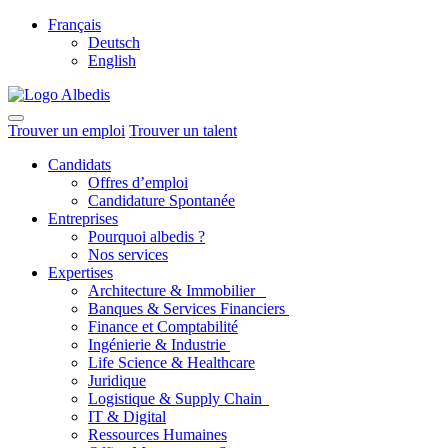
Français
Deutsch
English
Trouver un emploi
Trouver un talent
Candidats
Offres d’emploi
Candidature Spontanée
Entreprises
Pourquoi albedis ?
Nos services
Expertises
Architecture & Immobilier
Banques & Services Financiers
Finance et Comptabilité
Ingénierie & Industrie
Life Science & Healthcare
Juridique
Logistique & Supply Chain
IT & Digital
Ressources Humaines