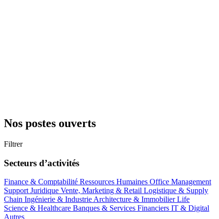
Nos postes ouverts
Filtrer
Secteurs d’activités
Finance & Comptabilité
Ressources Humaines
Office Management
Support
Juridique
Vente, Marketing & Retail
Logistique & Supply
Chain
Ingénierie & Industrie
Architecture & Immobilier
Life
Science & Healthcare
Banques & Services Financiers
IT & Digital
Autres