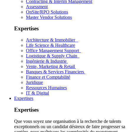
Contracting & Interim Management
Assessment
OnSite/RPO Solutions
Master Vendor Solutions
Expertises
Architecture & Immobilier
Life Science & Healthcare
Office Management Support
Logistique & Supply Chain
Ingénierie & Industrie
Vente, Marketing & Retail
Banques & Services Financiers
Finance et Comptabilité
Juridique
Ressources Humaines
IT & Digital
Expertises
Expertises
Que vous soyez une organisation à la recherche de talents
exceptionnels ou un candidat désireux de faire progresser sa
carrière, nous maîtrisons les complexités du recrutement.