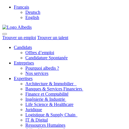
Français
Deutsch
English
Trouver un emploi
Trouver un talent
Candidats
Offres d’emploi
Candidature Spontanée
Entreprises
Pourquoi albedis ?
Nos services
Expertises
Architecture & Immobilier
Banques & Services Financiers
Finance et Comptabilité
Ingénierie & Industrie
Life Science & Healthcare
Juridique
Logistique & Supply Chain
IT & Digital
Ressources Humaines