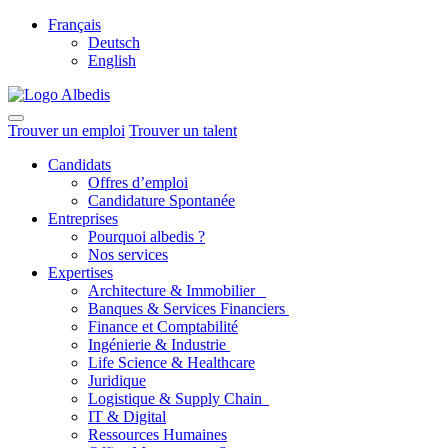
Français
Deutsch
English
Trouver un emploi
Trouver un talent
Candidats
Offres d’emploi
Candidature Spontanée
Entreprises
Pourquoi albedis ?
Nos services
Expertises
Architecture & Immobilier
Banques & Services Financiers
Finance et Comptabilité
Ingénierie & Industrie
Life Science & Healthcare
Juridique
Logistique & Supply Chain
IT & Digital
Ressources Humaines