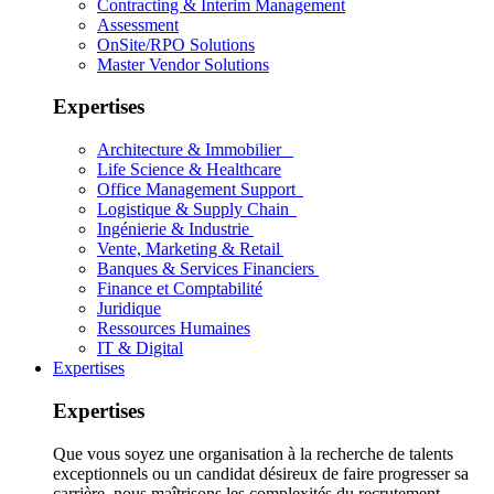
Contracting & Interim Management
Assessment
OnSite/RPO Solutions
Master Vendor Solutions
Expertises
Architecture & Immobilier
Life Science & Healthcare
Office Management Support
Logistique & Supply Chain
Ingénierie & Industrie
Vente, Marketing & Retail
Banques & Services Financiers
Finance et Comptabilité
Juridique
Ressources Humaines
IT & Digital
Expertises
Expertises
Que vous soyez une organisation à la recherche de talents
exceptionnels ou un candidat désireux de faire progresser sa
carrière, nous maîtrisons les complexités du recrutement.