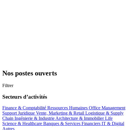
Nos postes ouverts
Filtrer
Secteurs d’activités
Finance & Comptabilité
Ressources Humaines
Office Management
Support
Juridique
Vente, Marketing & Retail
Logistique & Supply
Chain
Ingénierie & Industrie
Architecture & Immobilier
Life
Science & Healthcare
Banques & Services Financiers
IT & Digital
Autres