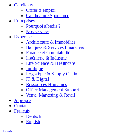
Candidats
Offres d’emploi
Candidature Spontanée
Entreprises
Pourquoi albedis ?
Nos services
Expertises
Architecture & Immobilier
Banques & Services Financiers
Finance et Comptabilité
Ingénierie & Industrie
Life Science & Healthcare
Juridique
Logistique & Supply Chain
IT & Digital
Ressources Humaines
Office Management Support
Vente, Marketing & Retail
A propos
Contact
Français
Deutsch
English
Login