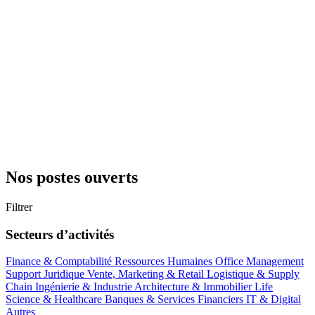
Nos postes ouverts
Filtrer
Secteurs d’activités
Finance & Comptabilité
Ressources Humaines
Office Management
Support
Juridique
Vente, Marketing & Retail
Logistique & Supply
Chain
Ingénierie & Industrie
Architecture & Immobilier
Life
Science & Healthcare
Banques & Services Financiers
IT & Digital
Autres