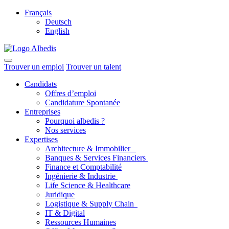
Français
Deutsch
English
Trouver un emploi
Trouver un talent
Candidats
Offres d’emploi
Candidature Spontanée
Entreprises
Pourquoi albedis ?
Nos services
Expertises
Architecture & Immobilier
Banques & Services Financiers
Finance et Comptabilité
Ingénierie & Industrie
Life Science & Healthcare
Juridique
Logistique & Supply Chain
IT & Digital
Ressources Humaines