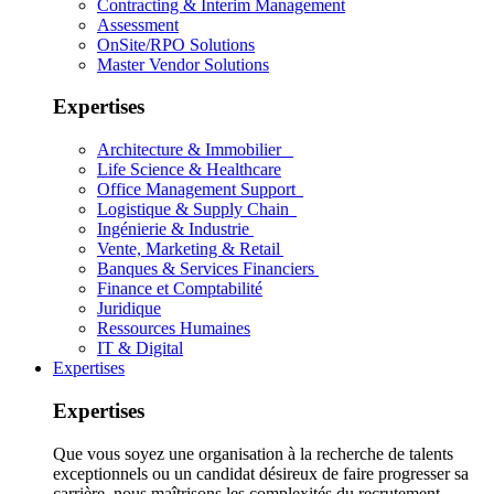
Contracting & Interim Management
Assessment
OnSite/RPO Solutions
Master Vendor Solutions
Expertises
Architecture & Immobilier
Life Science & Healthcare
Office Management Support
Logistique & Supply Chain
Ingénierie & Industrie
Vente, Marketing & Retail
Banques & Services Financiers
Finance et Comptabilité
Juridique
Ressources Humaines
IT & Digital
Expertises
Expertises
Que vous soyez une organisation à la recherche de talents
exceptionnels ou un candidat désireux de faire progresser sa
carrière, nous maîtrisons les complexités du recrutement.