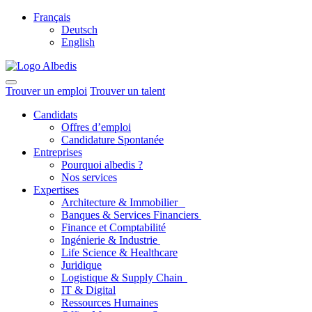
Français
Deutsch
English
Trouver un emploi
Trouver un talent
Candidats
Offres d’emploi
Candidature Spontanée
Entreprises
Pourquoi albedis ?
Nos services
Expertises
Architecture & Immobilier
Banques & Services Financiers
Finance et Comptabilité
Ingénierie & Industrie
Life Science & Healthcare
Juridique
Logistique & Supply Chain
IT & Digital
Ressources Humaines