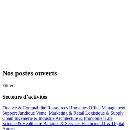
Nos postes ouverts
Filtrer
Secteurs d’activités
Finance & Comptabilité
Ressources Humaines
Office Management
Support
Juridique
Vente, Marketing & Retail
Logistique & Supply
Chain
Ingénierie & Industrie
Architecture & Immobilier
Life
Science & Healthcare
Banques & Services Financiers
IT & Digital
Autres