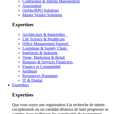
Contracting & Interim Management
Assessment
OnSite/RPO Solutions
Master Vendor Solutions
Expertises
Architecture & Immobilier
Life Science & Healthcare
Office Management Support
Logistique & Supply Chain
Ingénierie & Industrie
Vente, Marketing & Retail
Banques & Services Financiers
Finance et Comptabilité
Juridique
Ressources Humaines
IT & Digital
Expertises
Expertises
Que vous soyez une organisation à la recherche de talents
exceptionnels ou un candidat désireux de faire progresser sa
carrière, nous maîtrisons les complexités du recrutement.