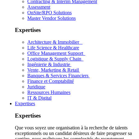
Contracting & Interim Management
Assessment
OnSite/RPO Solutions
Master Vendor Solutions
Expertises
Architecture & Immobilier
Life Science & Healthcare
Office Management Support
Logistique & Supply Chain
Ingénierie & Industrie
Vente, Marketing & Retail
Banques & Services Financiers
Finance et Comptabilité
Juridique
Ressources Humaines
IT & Digital
Expertises
Expertises
Que vous soyez une organisation à la recherche de talents
exceptionnels ou un candidat désireux de faire progresser sa
carrière, nous maîtrisons les complexités du recrutement.