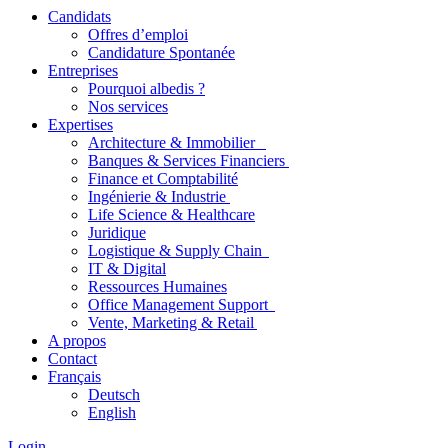
Candidats
Offres d’emploi
Candidature Spontanée
Entreprises
Pourquoi albedis ?
Nos services
Expertises
Architecture & Immobilier
Banques & Services Financiers
Finance et Comptabilité
Ingénierie & Industrie
Life Science & Healthcare
Juridique
Logistique & Supply Chain
IT & Digital
Ressources Humaines
Office Management Support
Vente, Marketing & Retail
A propos
Contact
Français
Deutsch
English
Login