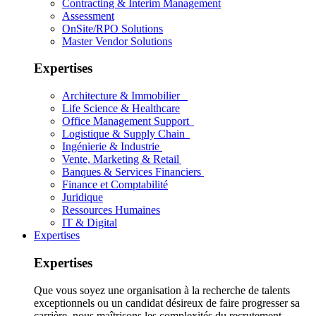
Contracting & Interim Management
Assessment
OnSite/RPO Solutions
Master Vendor Solutions
Expertises
Architecture & Immobilier
Life Science & Healthcare
Office Management Support
Logistique & Supply Chain
Ingénierie & Industrie
Vente, Marketing & Retail
Banques & Services Financiers
Finance et Comptabilité
Juridique
Ressources Humaines
IT & Digital
Expertises
Expertises
Que vous soyez une organisation à la recherche de talents
exceptionnels ou un candidat désireux de faire progresser sa
carrière, nous maîtrisons les complexités du recrutement.