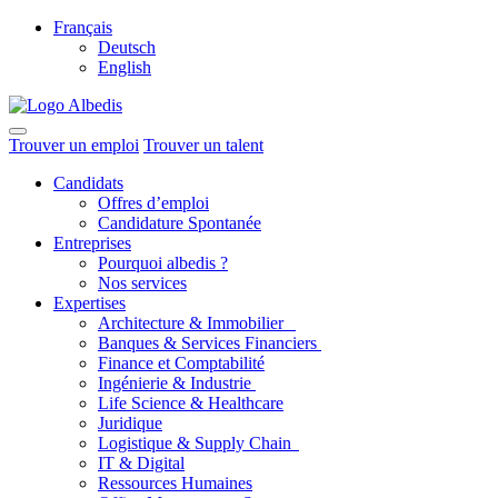
Français
Deutsch
English
Trouver un emploi
Trouver un talent
Candidats
Offres d’emploi
Candidature Spontanée
Entreprises
Pourquoi albedis ?
Nos services
Expertises
Architecture & Immobilier
Banques & Services Financiers
Finance et Comptabilité
Ingénierie & Industrie
Life Science & Healthcare
Juridique
Logistique & Supply Chain
IT & Digital
Ressources Humaines