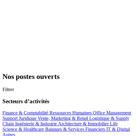
Nos postes ouverts
Filtrer
Secteurs d’activités
Finance & Comptabilité
Ressources Humaines
Office Management
Support
Juridique
Vente, Marketing & Retail
Logistique & Supply
Chain
Ingénierie & Industrie
Architecture & Immobilier
Life
Science & Healthcare
Banques & Services Financiers
IT & Digital
Autres