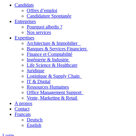
Candidats
Offres d’emploi
Candidature Spontanée
Entreprises
Pourquoi albedis ?
Nos services
Expertises
Architecture & Immobilier
Banques & Services Financiers
Finance et Comptabilité
Ingénierie & Industrie
Life Science & Healthcare
Juridique
Logistique & Supply Chain
IT & Digital
Ressources Humaines
Office Management Support
Vente, Marketing & Retail
A propos
Contact
Français
Deutsch
English
Login