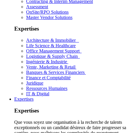
Contracting & Interim Management
Assessment
OnSite/RPO Solutions
Master Vendor Solutions
Expertises
Architecture & Immobilier
Life Science & Healthcare
Office Management Support
Logistique & Supply Chain
Ingénierie & Industrie
Vente, Marketing & Retail
Banques & Services Financiers
Finance et Comptabilité
Juridique
Ressources Humaines
IT & Digital
Expertises
Expertises
Que vous soyez une organisation à la recherche de talents
exceptionnels ou un candidat désireux de faire progresser sa
carrière, nous maîtrisons les complexités du recrutement.