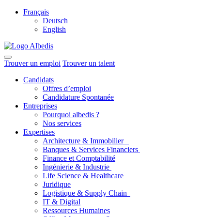
Français
Deutsch
English
Trouver un emploi
Trouver un talent
Candidats
Offres d’emploi
Candidature Spontanée
Entreprises
Pourquoi albedis ?
Nos services
Expertises
Architecture & Immobilier
Banques & Services Financiers
Finance et Comptabilité
Ingénierie & Industrie
Life Science & Healthcare
Juridique
Logistique & Supply Chain
IT & Digital
Ressources Humaines