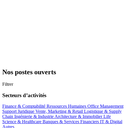
Nos postes ouverts
Filtrer
Secteurs d’activités
Finance & Comptabilité
Ressources Humaines
Office Management
Support
Juridique
Vente, Marketing & Retail
Logistique & Supply
Chain
Ingénierie & Industrie
Architecture & Immobilier
Life
Science & Healthcare
Banques & Services Financiers
IT & Digital
Autres