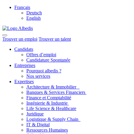
Français
Deutsch
English
Trouver un emploi
Trouver un talent
Candidats
Offres d’emploi
Candidature Spontanée
Entreprises
Pourquoi albedis ?
Nos services
Expertises
Architecture & Immobilier
Banques & Services Financiers
Finance et Comptabilité
Ingénierie & Industrie
Life Science & Healthcare
Juridique
Logistique & Supply Chain
IT & Digital
Ressources Humaines