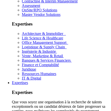
Contracting & Interim Management
Assessment
OnSite/RPO Solutions
Master Vendor Solutions
Expertises
Architecture & Immobilier
Life Science & Healthcare
Office Management Support
Logistique & Supply Chain
Ingénierie & Industrie
Vente, Marketing & Retail
Banques & Services Financiers
Finance et Comptabilité
Juridique
Ressources Humaines
IT & Digital
Expertises
Expertises
Que vous soyez une organisation à la recherche de talents
exceptionnels ou un candidat désireux de faire progresser sa
carrière, nous maîtrisons les complexités du recrutement.