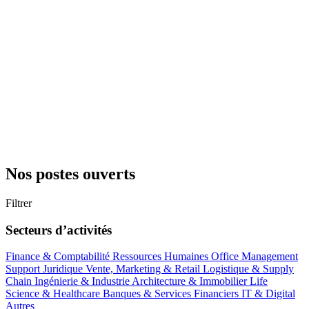
Nos postes ouverts
Filtrer
Secteurs d’activités
Finance & Comptabilité
Ressources Humaines
Office Management
Support
Juridique
Vente, Marketing & Retail
Logistique & Supply
Chain
Ingénierie & Industrie
Architecture & Immobilier
Life
Science & Healthcare
Banques & Services Financiers
IT & Digital
Autres