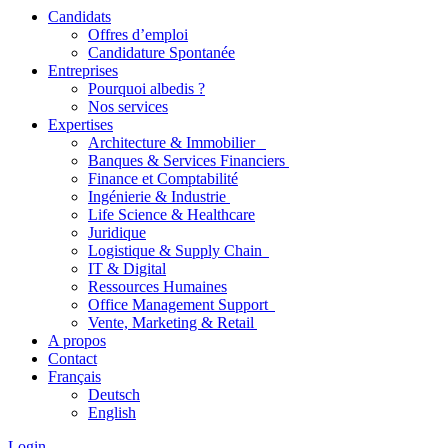
Candidats
Offres d’emploi
Candidature Spontanée
Entreprises
Pourquoi albedis ?
Nos services
Expertises
Architecture & Immobilier
Banques & Services Financiers
Finance et Comptabilité
Ingénierie & Industrie
Life Science & Healthcare
Juridique
Logistique & Supply Chain
IT & Digital
Ressources Humaines
Office Management Support
Vente, Marketing & Retail
A propos
Contact
Français
Deutsch
English
Login