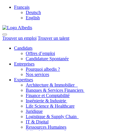
Français
Deutsch
English
Trouver un emploi
Trouver un talent
Candidats
Offres d’emploi
Candidature Spontanée
Entreprises
Pourquoi albedis ?
Nos services
Expertises
Architecture & Immobilier
Banques & Services Financiers
Finance et Comptabilité
Ingénierie & Industrie
Life Science & Healthcare
Juridique
Logistique & Supply Chain
IT & Digital
Ressources Humaines