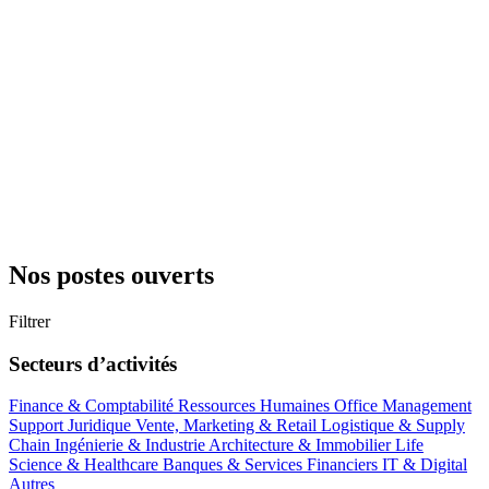
Nos postes ouverts
Filtrer
Secteurs d’activités
Finance & Comptabilité
Ressources Humaines
Office Management
Support
Juridique
Vente, Marketing & Retail
Logistique & Supply
Chain
Ingénierie & Industrie
Architecture & Immobilier
Life
Science & Healthcare
Banques & Services Financiers
IT & Digital
Autres