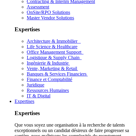
Contracting & Interim Management
Assessment
OnSite/RPO Solutions
Master Vendor Solutions
Expertises
Architecture & Immobilier
Life Science & Healthcare
Office Management Support
Logistique & Supply Chain
Ingénierie & Industrie
Vente, Marketing & Retail
Banques & Services Financiers
Finance et Comptabilité
Juridique
Ressources Humaines
IT & Digital
Expertises
Expertises
Que vous soyez une organisation à la recherche de talents
exceptionnels ou un candidat désireux de faire progresser sa
carrière, nous maîtrisons les complexités du recrutement.