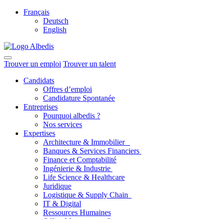
Français
Deutsch
English
Trouver un emploi
Trouver un talent
Candidats
Offres d’emploi
Candidature Spontanée
Entreprises
Pourquoi albedis ?
Nos services
Expertises
Architecture & Immobilier
Banques & Services Financiers
Finance et Comptabilité
Ingénierie & Industrie
Life Science & Healthcare
Juridique
Logistique & Supply Chain
IT & Digital
Ressources Humaines