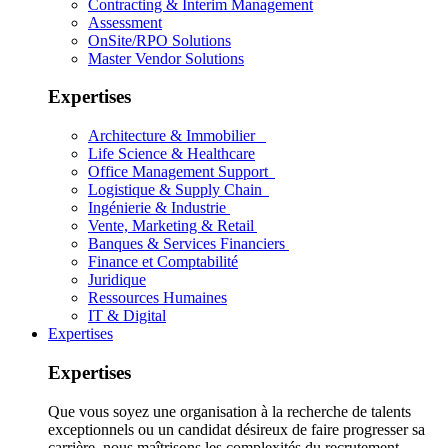
Contracting & Interim Management
Assessment
OnSite/RPO Solutions
Master Vendor Solutions
Expertises
Architecture & Immobilier
Life Science & Healthcare
Office Management Support
Logistique & Supply Chain
Ingénierie & Industrie
Vente, Marketing & Retail
Banques & Services Financiers
Finance et Comptabilité
Juridique
Ressources Humaines
IT & Digital
Expertises
Expertises
Que vous soyez une organisation à la recherche de talents
exceptionnels ou un candidat désireux de faire progresser sa
carrière, nous maîtrisons les complexités du recrutement.