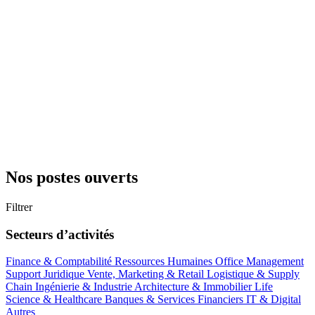
Nos postes ouverts
Filtrer
Secteurs d’activités
Finance & Comptabilité
Ressources Humaines
Office Management
Support
Juridique
Vente, Marketing & Retail
Logistique & Supply
Chain
Ingénierie & Industrie
Architecture & Immobilier
Life
Science & Healthcare
Banques & Services Financiers
IT & Digital
Autres