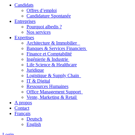
Candidats
Offres d’emploi
Candidature Spontanée
Entreprises
Pourquoi albedis ?
Nos services
Expertises
Architecture & Immobilier
Banques & Services Financiers
Finance et Comptabilité
Ingénierie & Industrie
Life Science & Healthcare
Juridique
Logistique & Supply Chain
IT & Digital
Ressources Humaines
Office Management Support
Vente, Marketing & Retail
A propos
Contact
Français
Deutsch
English
Login