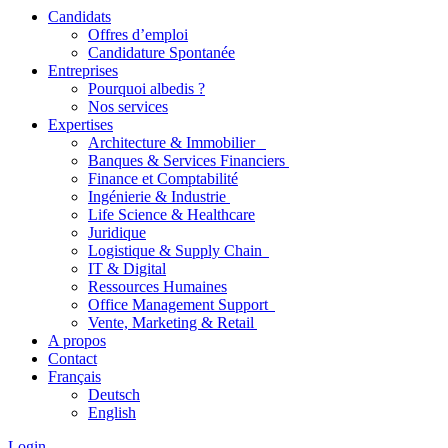
Candidats
Offres d’emploi
Candidature Spontanée
Entreprises
Pourquoi albedis ?
Nos services
Expertises
Architecture & Immobilier
Banques & Services Financiers
Finance et Comptabilité
Ingénierie & Industrie
Life Science & Healthcare
Juridique
Logistique & Supply Chain
IT & Digital
Ressources Humaines
Office Management Support
Vente, Marketing & Retail
A propos
Contact
Français
Deutsch
English
Login