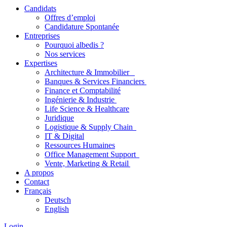
Candidats
Offres d’emploi
Candidature Spontanée
Entreprises
Pourquoi albedis ?
Nos services
Expertises
Architecture & Immobilier
Banques & Services Financiers
Finance et Comptabilité
Ingénierie & Industrie
Life Science & Healthcare
Juridique
Logistique & Supply Chain
IT & Digital
Ressources Humaines
Office Management Support
Vente, Marketing & Retail
A propos
Contact
Français
Deutsch
English
Login