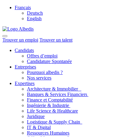
Français
Deutsch
English
Trouver un emploi
Trouver un talent
Candidats
Offres d’emploi
Candidature Spontanée
Entreprises
Pourquoi albedis ?
Nos services
Expertises
Architecture & Immobilier
Banques & Services Financiers
Finance et Comptabilité
Ingénierie & Industrie
Life Science & Healthcare
Juridique
Logistique & Supply Chain
IT & Digital
Ressources Humaines