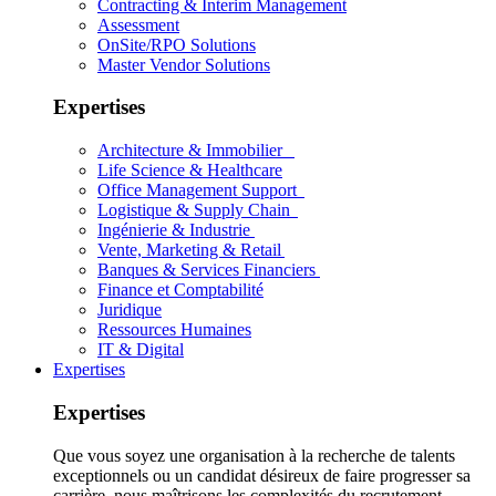
Contracting & Interim Management
Assessment
OnSite/RPO Solutions
Master Vendor Solutions
Expertises
Architecture & Immobilier
Life Science & Healthcare
Office Management Support
Logistique & Supply Chain
Ingénierie & Industrie
Vente, Marketing & Retail
Banques & Services Financiers
Finance et Comptabilité
Juridique
Ressources Humaines
IT & Digital
Expertises
Expertises
Que vous soyez une organisation à la recherche de talents
exceptionnels ou un candidat désireux de faire progresser sa
carrière, nous maîtrisons les complexités du recrutement.