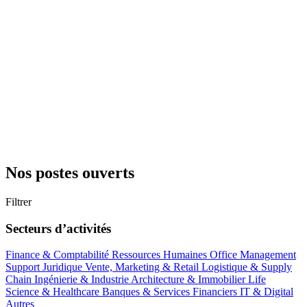
Nos postes ouverts
Filtrer
Secteurs d’activités
Finance & Comptabilité
Ressources Humaines
Office Management
Support
Juridique
Vente, Marketing & Retail
Logistique & Supply
Chain
Ingénierie & Industrie
Architecture & Immobilier
Life
Science & Healthcare
Banques & Services Financiers
IT & Digital
Autres